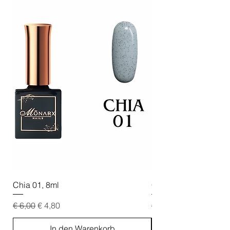
Chia 01, 8ml
Chia 02, 8ml
Standardpreis
Sale-Preis
Standardpreis
€ 6,00
€ 4,80
€ 6,00
In den Warenkorb