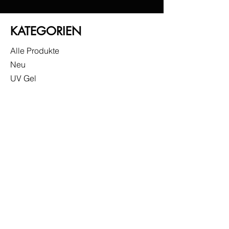
KATEGORIEN
Alle Produkte
Neu
UV Gel
Gel Lack
Base
Top
Zubehör
Sonderangebote
INFO
Versand & Rückgabe
Impressum