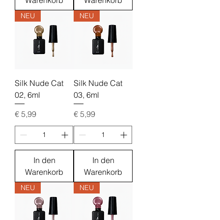
Warenkorb
Warenkorb
NEU
NEU
Silk Nude Cat
Silk Nude Cat
02, 6ml
03, 6ml
Preis
Preis
€ 5,99
€ 5,99
In den
In den
Warenkorb
Warenkorb
NEU
NEU