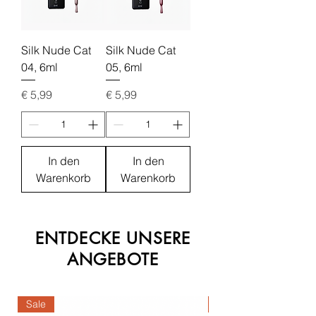
Silk Nude Cat
Silk Nude Cat
04, 6ml
05, 6ml
Preis
Preis
€ 5,99
€ 5,99
In den
In den
Warenkorb
Warenkorb
ENTDECKE UNSERE
ANGEBOTE
Sale
Sale