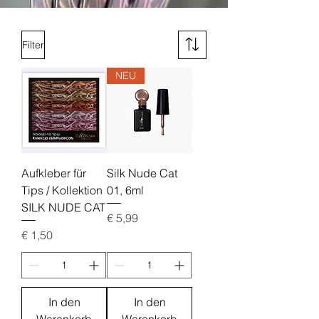
Filter
NEU
Aufkleber für
Silk Nude Cat
Tips / Kollektion
01, 6ml
SILK NUDE CAT
Preis
€ 5,99
Preis
€ 1,50
In den
In den