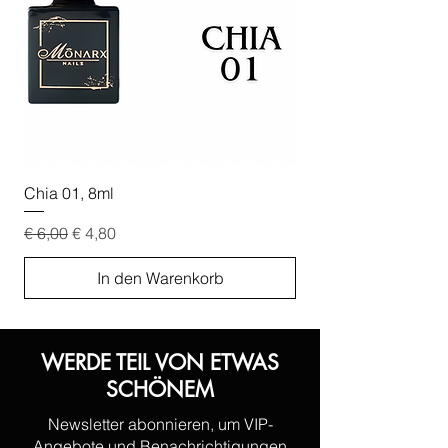
Chia 01, 8ml
Chia 02, 8ml
Standardpreis
Sale-Preis
Standardpreis
€ 6,00
€ 4,80
€ 6,00
In den Warenkorb
WERDE TEIL VON ETWAS
SCHÖNEM
Newsletter abonnieren, um VIP-
Angebote und Benachrichtigungen