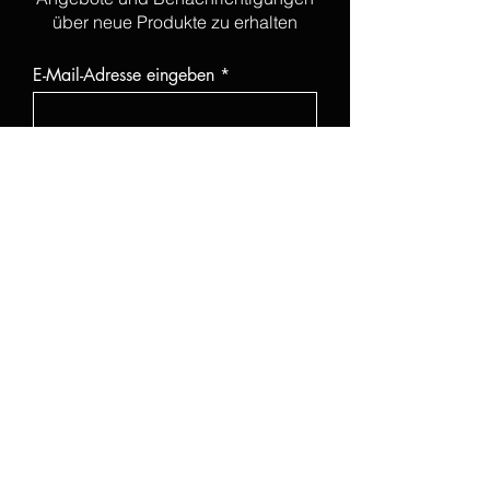
über neue Produkte zu erhalten
E-Mail-Adresse eingeben
Ich habe die
Datenschutzerklärung zur
Kenntnis genommen.
Datenschutzerklärung
Abonnieren
KATEGORIEN
Alle Produkte
Neu
UV Gel