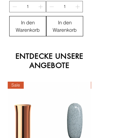
In den
In den
Warenkorb
Warenkorb
ENTDECKE UNSERE
ANGEBOTE
Sale
Sale