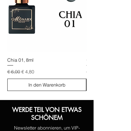
Chia 01, 8ml
Chia 02, 8ml
Standardpreis
Sale-Preis
Standardpreis
€ 6,00
€ 4,80
€ 6,00
In den Warenkorb
WERDE TEIL VON ETWAS
SCHÖNEM
Newsletter abonnieren, um VIP-