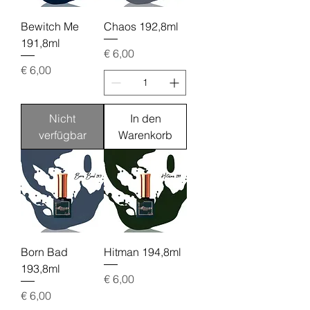
Bewitch Me
Chaos 192,8ml
191,8ml
Preis
€ 6,00
Preis
€ 6,00
Nicht
In den
verfügbar
Warenkorb
Born Bad
Hitman 194,8ml
193,8ml
Preis
€ 6,00
Preis
€ 6,00