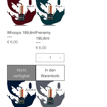
Whoops 189,8ml
Frenemy
190,8ml
Preis
€ 6,00
Preis
€ 6,00
Nicht
In den
verfügbar
Warenkorb