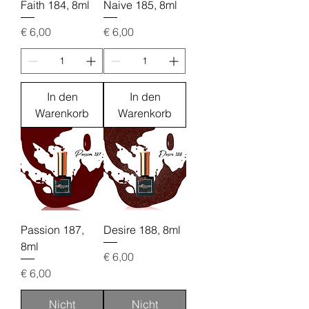
Faith 184, 8ml
Naive 185, 8ml
Preis
Preis
€ 6,00
€ 6,00
In den
In den
Warenkorb
Warenkorb
Passion 187,
Desire 188, 8ml
8ml
Preis
€ 6,00
Preis
€ 6,00
Nicht
Nicht