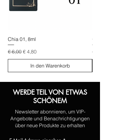
Chia 01, 8ml
Chia 02, 8ml
Standardpreis
Sale-Preis
Standardpreis
€ 6,00
€ 4,80
€ 6,00
In den Warenkorb
WERDE TEIL VON ETWAS
SCHÖNEM
Newsletter abonnieren, um VIP-
Angebote und Benachrichtigungen
über neue Produkte zu erhalten