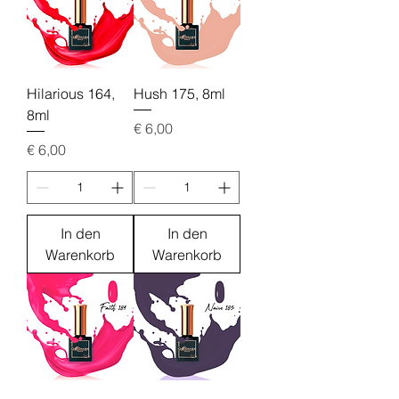
Hilarious 164,
Hush 175, 8ml
8ml
Preis
€ 6,00
Preis
€ 6,00
In den
In den
Warenkorb
Warenkorb