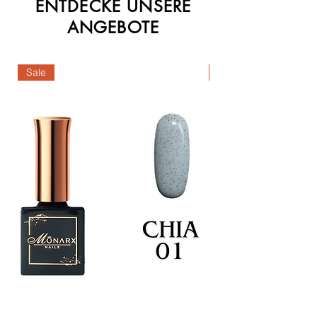
ENTDECKE UNSERE
ANGEBOTE
Sale
Sale