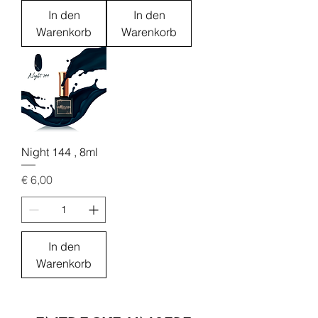
In den
In den
Warenkorb
Warenkorb
Night 144 , 8ml
Preis
€ 6,00
In den
Warenkorb