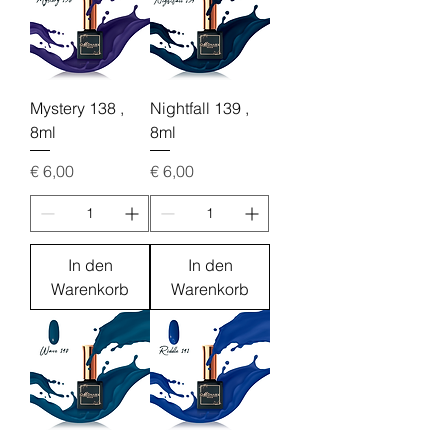
Mystery 138 ,
Nightfall 139 ,
8ml
8ml
Preis
Preis
€ 6,00
€ 6,00
In den
In den
Warenkorb
Warenkorb