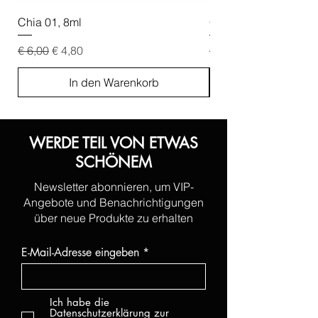
Chia 01, 8ml
Chia 02, 8ml
Standardpreis
Sale-Preis
Standardpreis
€ 6,00
€ 4,80
€ 6,00
In den Warenkorb
WERDE TEIL VON ETWAS
SCHÖNEM
Newsletter abonnieren, um VIP-
Angebote und Benachrichtigungen
über neue Produkte zu erhalten
E-Mail-Adresse eingeben
Ich habe die
Datenschutzerklärung zur