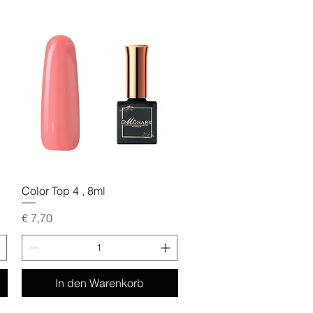
Schnellansicht
Color Top 4 , 8ml
Preis
€ 7,70
In den Warenkorb