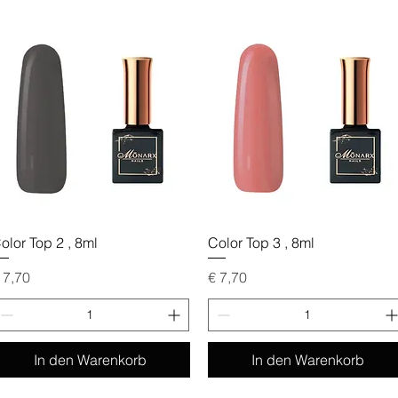
Schnellansicht
Schnellansicht
olor Top 2 , 8ml
Color Top 3 , 8ml
reis
Preis
 7,70
€ 7,70
In den Warenkorb
In den Warenkorb