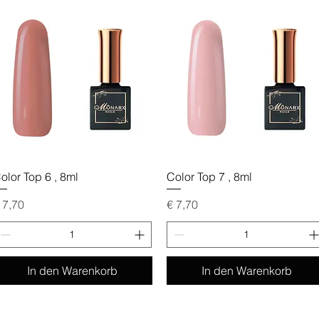
Schnellansicht
Schnellansicht
olor Top 6 , 8ml
Color Top 7 , 8ml
reis
Preis
 7,70
€ 7,70
In den Warenkorb
In den Warenkorb