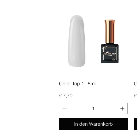
Schnellansicht
Color Top 1 , 8ml
C
Preis
P
€ 7,70
€
In den Warenkorb