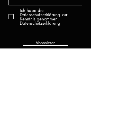
Ich habe die
Datenschutzerklärung zur
Kenntnis genommen.
Datenschutzerklärung
Abonnieren
KATEGORIEN
Alle Produkte
Neu
UV Gel
Gel Lack
Base
Top
Zubehör