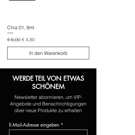
Chia 01, 8ml
Chia 02, 8ml
Standardpreis
Sale-Preis
Standardpreis
€ 6,00
€ 4,80
€ 6,00
In den Warenkorb
WERDE TEIL VON ETWAS
SCHÖNEM
Newsletter abonnieren, um VIP-
Angebote und Benachrichtigungen
über neue Produkte zu erhalten
E-Mail-Adresse eingeben