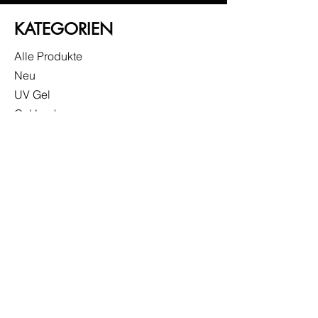
KATEGORIEN
Alle Produkte
Neu
UV Gel
Gel Lack
Base
Top
Zubehör
Sonderangebote
INFO
Versand & Rückgabe
Impressum
Datenschutzerklärung