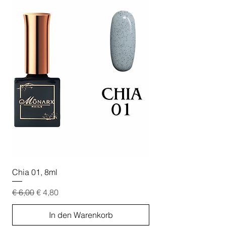
Chia 01, 8ml
Chia 02, 8ml
Standardpreis
Sale-Preis
Standardpreis
€ 6,00
€ 4,80
€ 6,00
In den Warenkorb