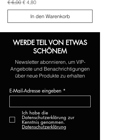
Standardpreis
Sale-Preis
Standardpreis
€ 6,00
€ 4,80
€ 6,00
In den Warenkorb
WERDE TEIL VON ETWAS
SCHÖNEM
Newsletter abonnieren, um VIP-
Angebote und Benachrichtigungen
über neue Produkte zu erhalten
E-Mail-Adresse eingeben
Ich habe die
Datenschutzerklärung zur
Kenntnis genommen.
Datenschutzerklärung