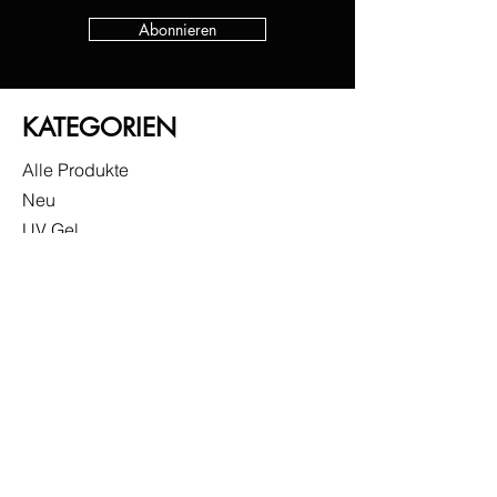
Abonnieren
KATEGORIEN
Alle Produkte
Neu
UV Gel
Gel Lack
Base
Top
Zubehör
Sonderangebote
INFO