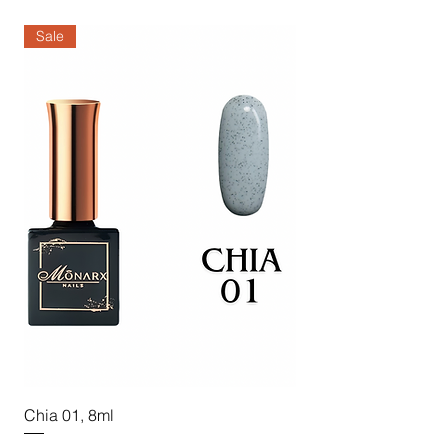
Sale
Sale
Chia 01, 8ml
Chia 02, 8ml