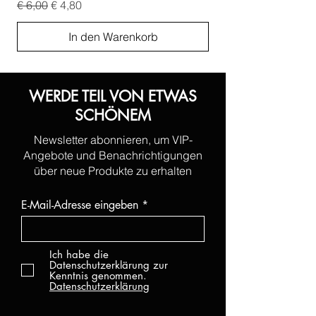
Standardpreis
Sale-Preis
Standardpreis
€ 6,00
€ 4,80
€ 6,00
In den Warenkorb
WERDE TEIL VON ETWAS
SCHÖNEM
Newsletter abonnieren, um VIP-
Angebote und Benachrichtigungen
über neue Produkte zu erhalten
E-Mail-Adresse eingeben
Ich habe die
Datenschutzerklärung zur
Kenntnis genommen.
Datenschutzerklärung