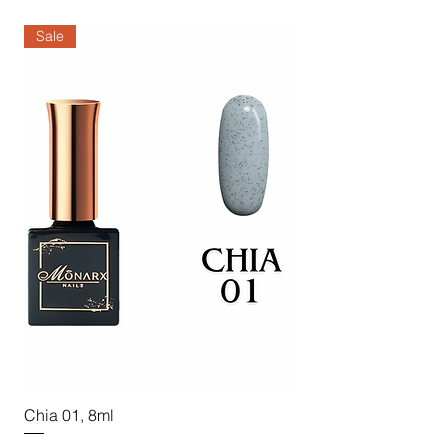
Sale
Sale
Chia 01, 8ml
Chia 02, 8ml