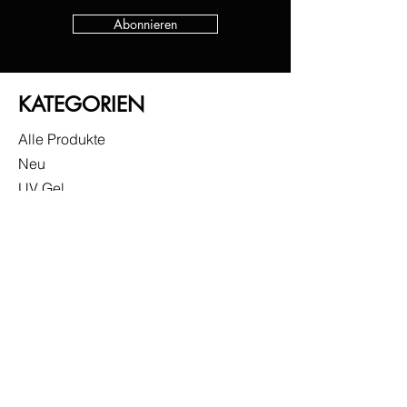
Abonnieren
KATEGORIEN
Alle Produkte
Neu
UV Gel
Gel Lack
Base
Top
Zubehör
Sonderangebote
INFO