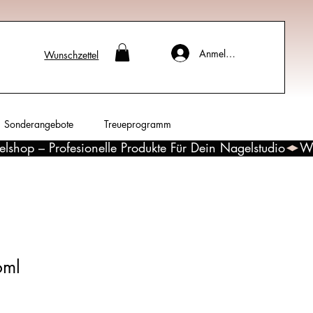
Anmelden
Wunschzettel
Sonderangebote
Treueprogramm
6ml