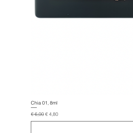
Chia 01, 8ml
Standardpreis
Sale-Preis
€ 6,00
€ 4,80