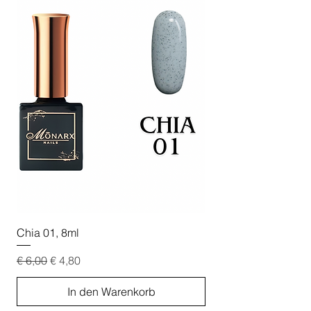
Chia 01, 8ml
Chia 02, 8ml
Standardpreis
Sale-Preis
Standardpreis
€ 6,00
€ 4,80
€ 6,00
In den Warenkorb