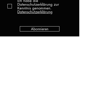
Ich habe die
Datenschutzerklärung zur
Kenntnis genommen.
Datenschutzerklärung
Abonnieren
KATEGORIEN
Alle Produkte
Neu
UV Gel
Gel Lack
Base
Top
Zubehör
Sonderangebote