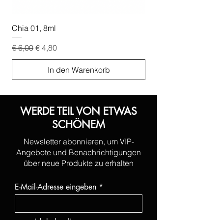
Chia 01, 8ml
Chia 02, 8ml
Standardpreis
Sale-Preis
Standardpreis
€ 6,00
€ 4,80
€ 6,00
In den Warenkorb
WERDE TEIL VON ETWAS
SCHÖNEM
Newsletter abonnieren, um VIP-
Angebote und Benachrichtigungen
über neue Produkte zu erhalten
E-Mail-Adresse eingeben