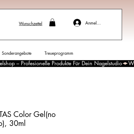
Anmelden
Wunschzettel
Sonderangebote
Treueprogramm
S Color Gel(no
o), 30ml