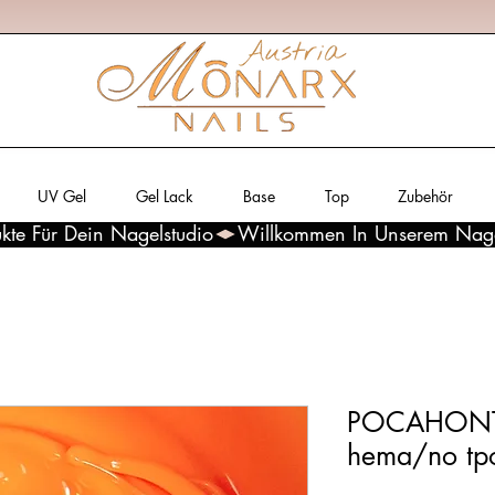
UV Gel
Gel Lack
Base
Top
Zubehör
kte Für Dein Nagelstudio
POCAHONTA
hema/no tp