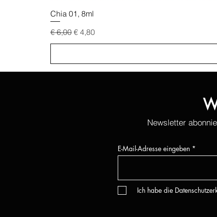
Chia 01, 8ml
Standardpreis
Sale-Preis
€ 6,00
€ 4,80
W
Newsletter abonnie
E-Mail-Adresse eingeben
Ich habe die Datenschutze