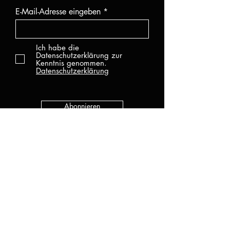
E-Mail-Adresse eingeben
Ich habe die
Datenschutzerklärung zur
Kenntnis genommen.
Datenschutzerklärung
Abonnieren
KATEGORIEN
Alle Produkte
Neu
UV Gel
Gel Lack
Base