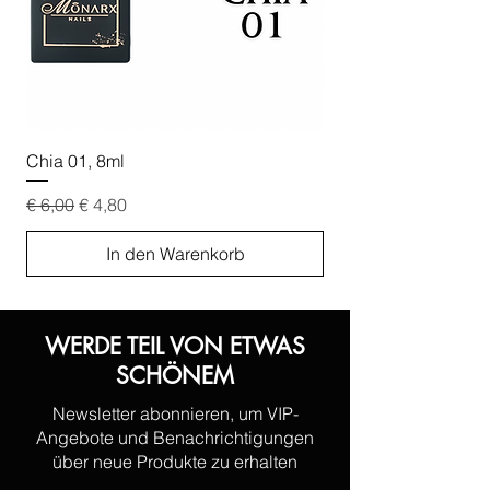
Chia 01, 8ml
Chia 02, 8ml
Standardpreis
Sale-Preis
Standardpreis
€ 6,00
€ 4,80
€ 6,00
In den Warenkorb
WERDE TEIL VON ETWAS
SCHÖNEM
Newsletter abonnieren, um VIP-
Angebote und Benachrichtigungen
über neue Produkte zu erhalten