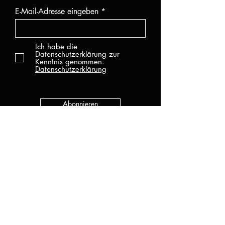
E-Mail-Adresse eingeben
Ich habe die
Datenschutzerklärung zur
Kenntnis genommen.
Datenschutzerklärung
Abonnieren
KATEGORIEN
Alle Produkte
Neu
UV Gel
Gel Lack
Base