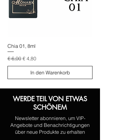
Chia 01, 8ml
Chia 02, 8ml
Standardpreis
Sale-Preis
Standardpreis
€ 6,00
€ 4,80
€ 6,00
In den Warenkorb
WERDE TEIL VON ETWAS
SCHÖNEM
Newsletter abonnieren, um VIP-
Angebote und Benachrichtigungen
über neue Produkte zu erhalten