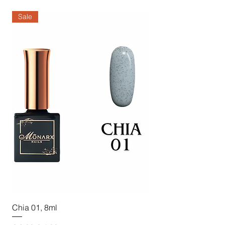
Sale
Sale
Chia 01, 8ml
Chia 02, 8ml