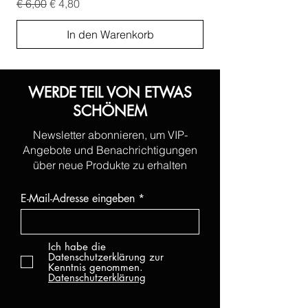
Standardpreis
Sale-Preis
Standardpreis
€ 6,00
€ 4,80
€ 6,00
In den Warenkorb
WERDE TEIL VON ETWAS
SCHÖNEM
Newsletter abonnieren, um VIP-
Angebote und Benachrichtigungen
über neue Produkte zu erhalten
E-Mail-Adresse eingeben
Ich habe die
Datenschutzerklärung zur
Kenntnis genommen.
Datenschutzerklärung