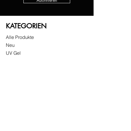
Abonnieren
KATEGORIEN
Alle Produkte
Neu
UV Gel
Gel Lack
Base
Top
Zubehör
Sonderangebote
INFO
Versand & Rückgabe