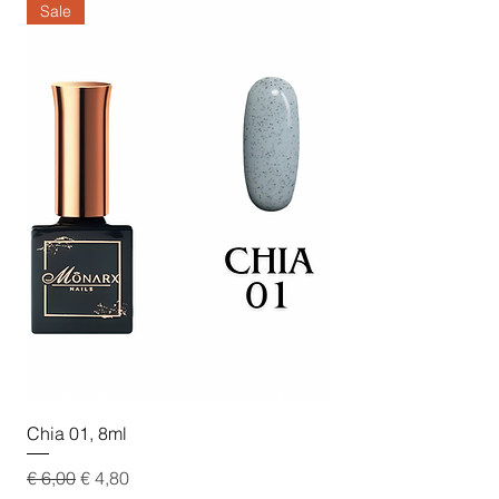
Sale
Sale
Chia 01, 8ml
Chia 02, 8ml
Standardpreis
Sale-Preis
Standardpreis
€ 6,00
€ 4,80
€ 6,00