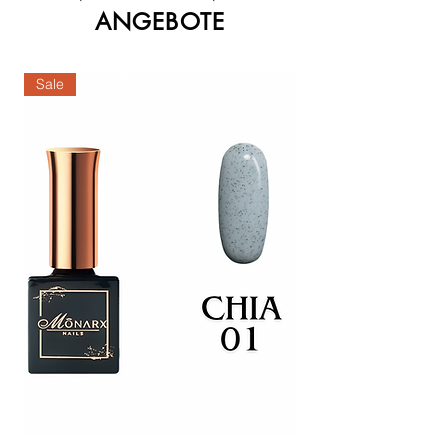
ANGEBOTE
Sale
Sale