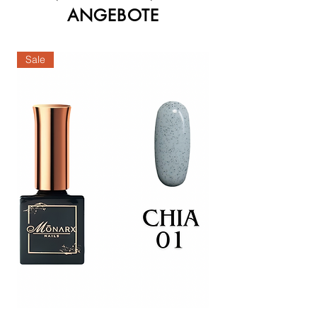
ANGEBOTE
Sale
Sale