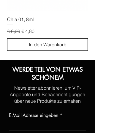
Chia 01, 8ml
Chia 02, 8ml
Standardpreis
Sale-Preis
Standardpreis
€ 6,00
€ 4,80
€ 6,00
In den Warenkorb
WERDE TEIL VON ETWAS
SCHÖNEM
Newsletter abonnieren, um VIP-
Angebote und Benachrichtigungen
über neue Produkte zu erhalten
E-Mail-Adresse eingeben