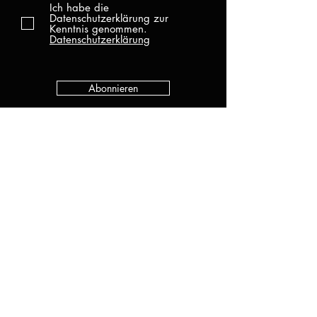
Ich habe die
Datenschutzerklärung zur
Kenntnis genommen.
Datenschutzerklärung
Abonnieren
KATEGORIEN
Alle Produkte
Neu
UV Gel
Gel Lack
Base
Top
Zubehör
Sonderangebote