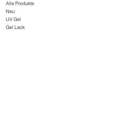
Alle Produkte
Neu
UV Gel
Gel Lack
Base
Top
Zubehör
Sonderangebote
INFO
Versand & Rückgabe
Impressum
Datenschutzerklärung
AGB