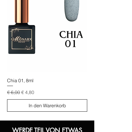
Chia 01, 8ml
Chia 02, 8ml
Standardpreis
Sale-Preis
Standardpreis
€ 6,00
€ 4,80
€ 6,00
In den Warenkorb
WERDE TEIL VON ETWAS