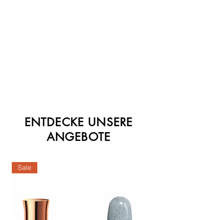
ENTDECKE UNSERE
ANGEBOTE
Sale
Sale