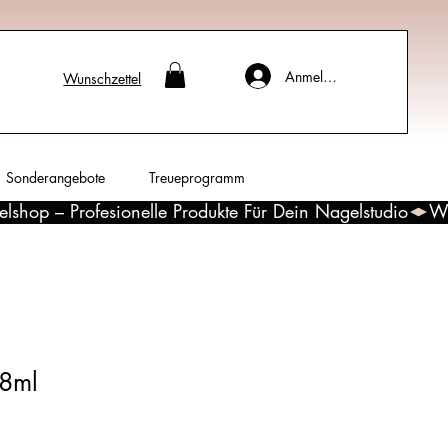
Anmelden
Wunschzettel
Sonderangebote
Treueprogramm
,8ml