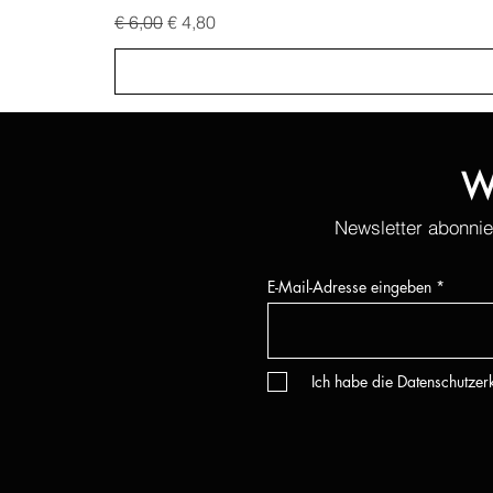
Standardpreis
Sale-Preis
€ 6,00
€ 4,80
W
Newsletter abonnie
E-Mail-Adresse eingeben
Ich habe die Datenschutze