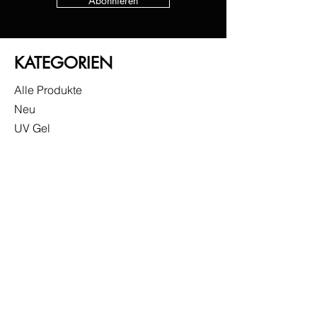
Abonnieren
KATEGORIEN
Alle Produkte
Neu
UV Gel
Gel Lack
Base
Top
Zubehör
Sonderangebote
INFO
Versand & Rückgabe