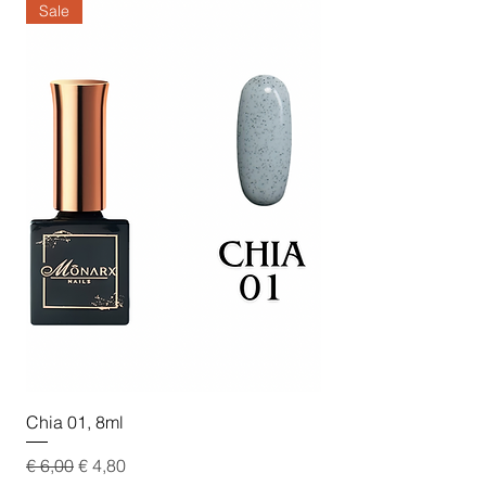
Sale
Sale
Chia 01, 8ml
Chia 02, 8ml
Standardpreis
Sale-Preis
Standardpreis
€ 6,00
€ 4,80
€ 6,00