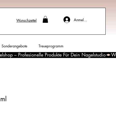
Anmelden
Wunschzettel
Sonderangebote
Treueprogramm
8ml