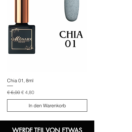
Chia 01, 8ml
Chia 02, 8ml
Standardpreis
Sale-Preis
Standardpreis
€ 6,00
€ 4,80
€ 6,00
In den Warenkorb
WERDE TEIL VON ETWAS