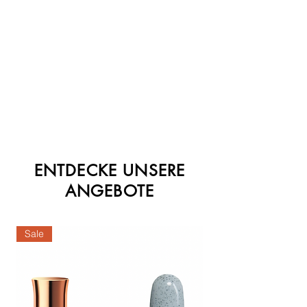
ENTDECKE UNSERE
ANGEBOTE
Sale
Sale