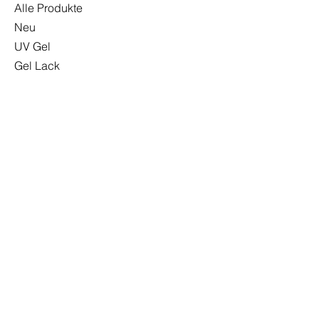
Alle Produkte
Neu
UV Gel
Gel Lack
Base
Top
Zubehör
Sonderangebote
INFO
Versand & Rückgabe
Impressum
Datenschutzerklärung
AGB