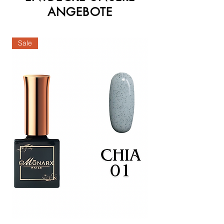
ANGEBOTE
Sale
Sale