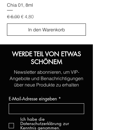
Chia 01, 8ml
Chia 02, 8ml
Standardpreis
Sale-Preis
Standardpreis
€ 6,00
€ 4,80
€ 6,00
In den Warenkorb
WERDE TEIL VON ETWAS
SCHÖNEM
Newsletter abonnieren, um VIP-
Angebote und Benachrichtigungen
über neue Produkte zu erhalten
E-Mail-Adresse eingeben
Ich habe die
Datenschutzerklärung zur
Kenntnis genommen.