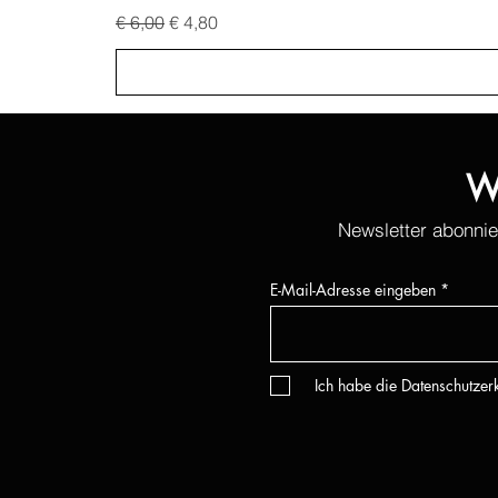
Standardpreis
Sale-Preis
€ 6,00
€ 4,80
W
Newsletter abonnie
E-Mail-Adresse eingeben
Ich habe die Datenschutze