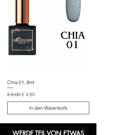
Chia 01, 8ml
Chia 02, 8ml
Standardpreis
Sale-Preis
Standardpreis
€ 6,00
€ 4,80
€ 6,00
In den Warenkorb
WERDE TEIL VON ETWAS