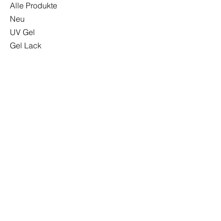
Alle Produkte
Neu
UV Gel
Gel Lack
Base
Top
Zubehör
Sonderangebote
INFO
Versand & Rückgabe
Impressum
Datenschutzerklärung
AGB