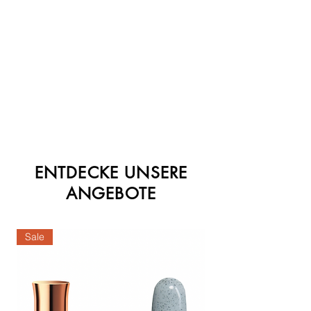
ENTDECKE UNSERE
ANGEBOTE
Sale
Sale